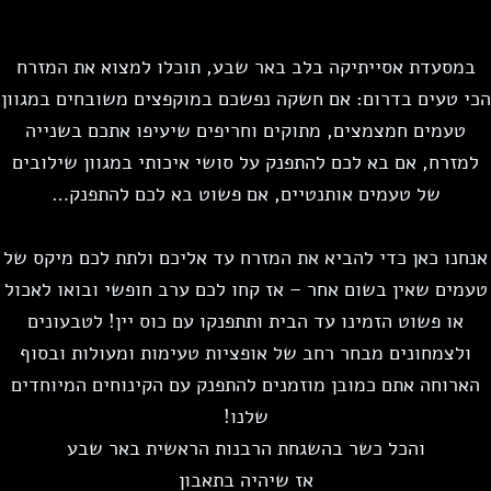
במסעדת אסייתיקה בלב באר שבע, תוכלו למצוא את המזרח
כי טעים בדרום: אם חשקה נפשכם במוקפצים משובחים במגוון
טעמים חמצמצים, מתוקים וחריפים שיעיפו אתכם בשנייה
למזרח, אם בא לכם להתפנק על סושי איכותי במגוון שילובים
של טעמים אותנטיים, אם פשוט בא לכם להתפנק…
אנחנו כאן כדי להביא את המזרח עד אליכם ולתת לכם מיקס של
טעמים שאין בשום אחר – אז קחו לכם ערב חופשי ובואו לאכול
או פשוט הזמינו עד הבית ותתפנקו עם כוס יין! לטבעונים
ולצמחונים מבחר רחב של אופציות טעימות ומעולות ובסוף
הארוחה אתם כמובן מוזמנים להתפנק עם הקינוחים המיוחדים
שלנו!
והכל כשר בהשגחת הרבנות הראשית באר שבע
אז שיהיה בתאבון