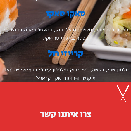
סאקו סאקו
סלמון בטמפורה, מלפפון ובצל ירוק, במעטפת אבוקדו ושבבי
בטטה בזילוף טריאקי.
קרייזי רול
סלמון טרי, בטטה, בצל ירוק ומלפפון עטופים באיולי טגראשי
פיקנטי ופרוסות שקד קראנצ'
צרו איתנו קשר