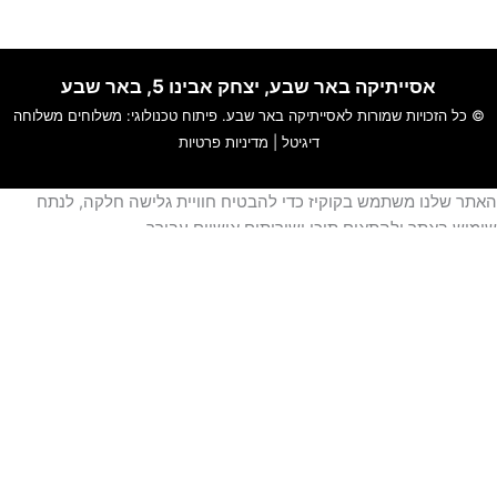
אסייתיקה באר שבע, יצחק אבינו 5, באר שבע
© כל הזכויות שמורות לאסייתיקה באר שבע. פיתוח טכנולוגי:
משלוחים
משלוחה
דיגיטל
|
מדיניות פרטיות
אתר שלנו משתמש בקוקיז כדי להבטיח חוויית גלישה חלקה, לנתח
ימוש באתר ולהתאים תוכן ושירותים אישיים עבורך.
מידע נוסף עייני ב-
תקנון האתר
ו-
מדיניות פרטיות
.
סגור
גדרות עוגיות
זור
הודעה נשלחה בהצלחה !